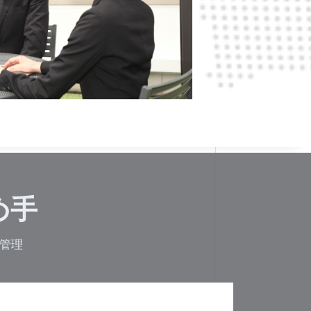
め手
管理